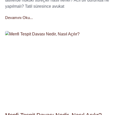
tatillerde hukuki süreçler nasıl ilerler? Acil bir durumda ne
yapılmalı? Tatil süresince avukat
Devamını Oku...