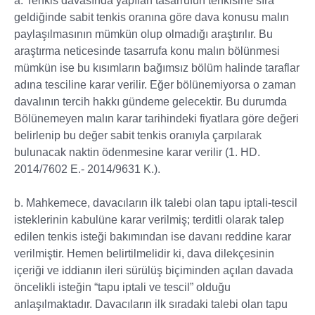
a. Tenkis davasında yapılan tasarrufun tenkisine sıra
geldiğinde sabit tenkis oranına göre dava konusu malın
paylaşılmasının mümkün olup olmadığı araştırılır. Bu
araştırma neticesinde tasarrufa konu malın bölünmesi
mümkün ise bu kısımların bağımsız bölüm halinde taraflar
adına tesciline karar verilir. Eğer bölünemiyorsa o zaman
davalının tercih hakkı gündeme gelecektir. Bu durumda
Bölünemeyen malın karar tarihindeki fiyatlara göre değeri
belirlenip bu değer sabit tenkis oranıyla çarpılarak
bulunacak naktin ödenmesine karar verilir (1. HD.
2014/7602 E.- 2014/9631 K.).
b. Mahkemece, davacıların ilk talebi olan tapu iptali-tescil
isteklerinin kabulüne karar verilmiş; terditli olarak talep
edilen tenkis isteği bakımından ise davanı reddine karar
verilmiştir. Hemen belirtilmelidir ki, dava dilekçesinin
içeriği ve iddianın ileri sürülüş biçiminden açılan davada
öncelikli isteğin “tapu iptali ve tescil” olduğu
anlaşılmaktadır. Davacıların ilk sıradaki talebi olan tapu