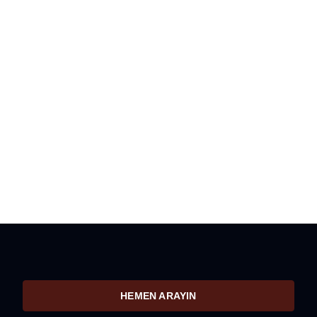
hizmeti almak istediğiniz konularda hemen
uzmanlarımız ile iletişime geçin.
HEMEN ARAYIN