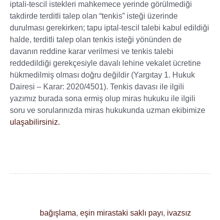
iptali-tescil istekleri mahkemece yerinde görülmediği
takdirde terditli talep olan “tenkis” isteği üzerinde
durulması gerekirken; tapu iptal-tescil talebi kabul edildiği
halde, terditli talep olan tenkis isteği yönünden de
davanın reddine karar verilmesi ve tenkis talebi
reddedildiği gerekçesiyle davalı lehine vekalet ücretine
hükmedilmiş olması doğru değildir (Yargıtay 1. Hukuk
Dairesi – Karar: 2020/4501). Tenkis davası ile ilgili
yazımız burada sona ermiş olup miras hukuku ile ilgili
soru ve sorularınızda miras hukukunda uzman ekibimize
ulaşabilirsiniz.
bağışlama
,
eşin mirastaki saklı payı
,
ivazsız