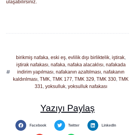
ulaşabilirsiniz.
birikmiş nafaka
,
eski eş
,
evlilik dışı birliktelik
,
iştirak
,
iştirak nafakası
,
nafaka
,
nafaka alacaklısı
,
nafakada
indirim yapılması
,
nafakanın azaltılması
,
nafakanın
kaldırılması
,
TMK
,
TMK 177
,
TMK 329
,
TMK 330
,
TMK
331
,
yoksulluk
,
yoksulluk nafakası
Yazıyı Paylaş
Facebook
Twitter
LinkedIn