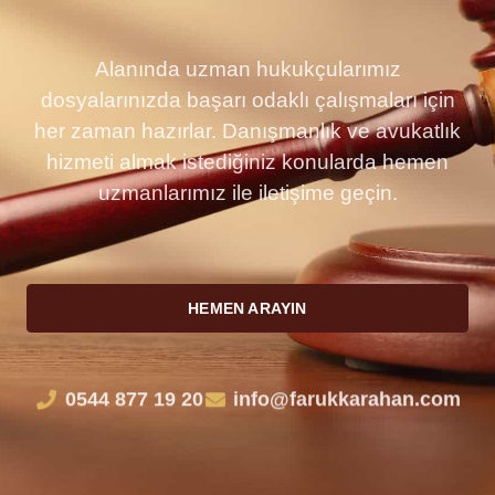
Alanında uzman hukukçularımız
dosyalarınızda başarı odaklı çalışmaları için
her zaman hazırlar. Danışmanlık ve avukatlık
hizmeti almak istediğiniz konularda hemen
uzmanlarımız ile iletişime geçin.
HEMEN ARAYIN
0544 877 19 20
info@farukkarahan.com