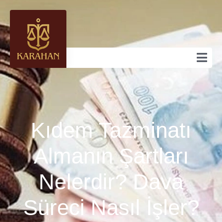
Kıdem Tazminatı
Almanın Şartları
Nelerdir? Dava
Süreci Nasıl İşler?