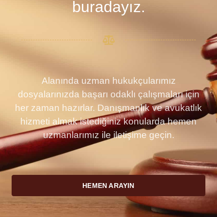
buradayız.
Alanında uzman hukukçularımız
dosyalarınızda başarı odaklı çalışmaları için
her zaman hazırlar. Danışmanlık ve avukatlık
hizmeti almak istediğiniz konularda hemen
uzmanlarımız ile iletişime geçin.
HEMEN ARAYIN