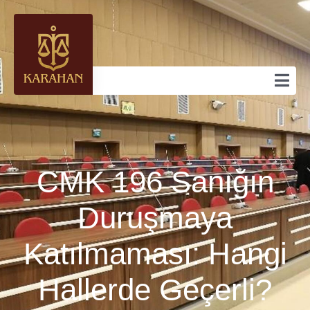
CMK 196 Sanığın
Duruşmaya
Katılmaması: Hangi
Hallerde Geçerli?