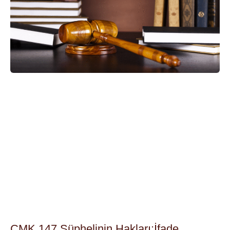
CMK 147 Şüphelinin Hakları:İfade