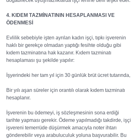
doğabilecek uyuşmazlıklarda işçi lehine delil teşkil eder.
4. KIDEM TAZMİNATININ HESAPLANMASI VE
ÖDENMESİ
Evlilik sebebiyle işten ayrılan kadın işçi, tıpkı işverenin
haklı bir gerekçe olmadan yaptığı fesihte olduğu gibi
kıdem tazminatına hak kazanır. Kıdem tazminatı
hesaplaması şu şekilde yapılır:
İşyerindeki her tam yıl için 30 günlük brüt ücret tutarında,
Bir yılı aşan süreler için orantılı olarak kıdem tazminatı
hesaplanır.
İşverenin bu ödemeyi, iş sözleşmesinin sona erdiği
tarihte yapması gerekir. Ödeme yapılmadığı takdirde, işçi
işvereni temerrüde düşürmek amacıyla noter ihtarı
gönderebilir veya arabuluculuk yoluna başvurabilir. Bu