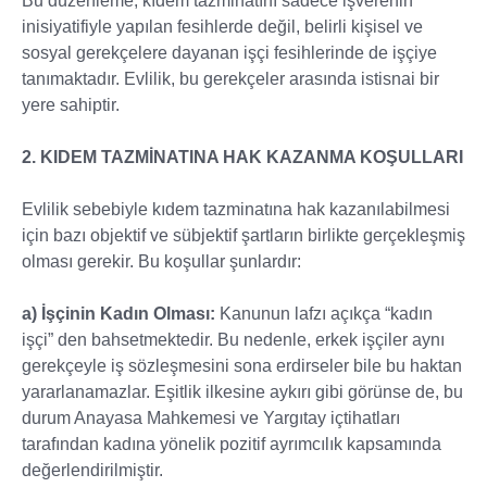
Bu düzenleme, kıdem tazminatını sadece işverenin
inisiyatifiyle yapılan fesihlerde değil, belirli kişisel ve
sosyal gerekçelere dayanan işçi fesihlerinde de işçiye
tanımaktadır. Evlilik, bu gerekçeler arasında istisnai bir
yere sahiptir.
2. KIDEM TAZMİNATINA HAK KAZANMA KOŞULLARI
Evlilik sebebiyle kıdem tazminatına hak kazanılabilmesi
için bazı objektif ve sübjektif şartların birlikte gerçekleşmiş
olması gerekir. Bu koşullar şunlardır:
a) İşçinin Kadın Olması:
Kanunun lafzı açıkça “kadın
işçi” den bahsetmektedir. Bu nedenle, erkek işçiler aynı
gerekçeyle iş sözleşmesini sona erdirseler bile bu haktan
yararlanamazlar. Eşitlik ilkesine aykırı gibi görünse de, bu
durum Anayasa Mahkemesi ve Yargıtay içtihatları
tarafından kadına yönelik pozitif ayrımcılık kapsamında
değerlendirilmiştir.