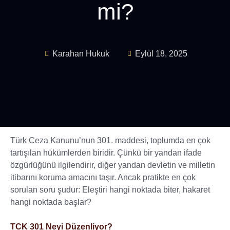
mi?
Karahan Hukuk
Eylül 18, 2025
Türk Ceza Kanunu’nun 301. maddesi, toplumda en çok
tartışılan hükümlerden biridir. Çünkü bir yandan ifade
özgürlüğünü ilgilendirir, diğer yandan devletin ve milletin
itibarını koruma amacını taşır. Ancak pratikte en çok
sorulan soru şudur: Eleştiri hangi noktada biter, hakaret
hangi noktada başlar?
TCK 301 Neyi Düzenliyor?