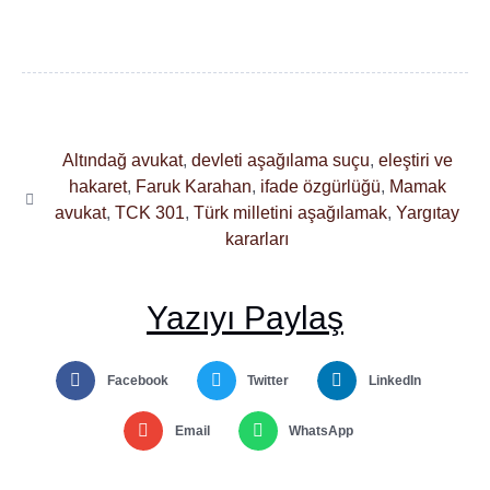
Altındağ avukat
,
devleti aşağılama suçu
,
eleştiri ve
hakaret
,
Faruk Karahan
,
ifade özgürlüğü
,
Mamak
avukat
,
TCK 301
,
Türk milletini aşağılamak
,
Yargıtay
kararları
Yazıyı Paylaş
Facebook
Twitter
LinkedIn
Email
WhatsApp