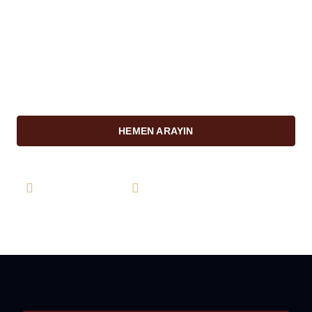
her zaman hazırlar. Danışmanlık ve avukatlık
hizmeti almak istediğiniz konularda hemen
uzmanlarımız ile iletişime geçin.
HEMEN ARAYIN
0544 877 19 20
info@farukkarahan.com