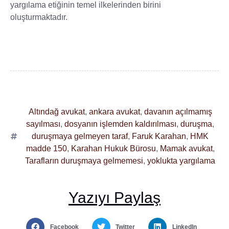
yargılama etiğinin temel ilkelerinden birini
oluşturmaktadır.
Altındağ avukat
,
ankara avukat
,
davanın açılmamış
sayılması
,
dosyanın işlemden kaldırılması
,
duruşma
,
duruşmaya gelmeyen taraf
,
Faruk Karahan
,
HMK
madde 150
,
Karahan Hukuk Bürosu
,
Mamak avukat
,
Tarafların duruşmaya gelmemesi
,
yoklukta yargılama
Yazıyı Paylaş
Facebook
Twitter
LinkedIn