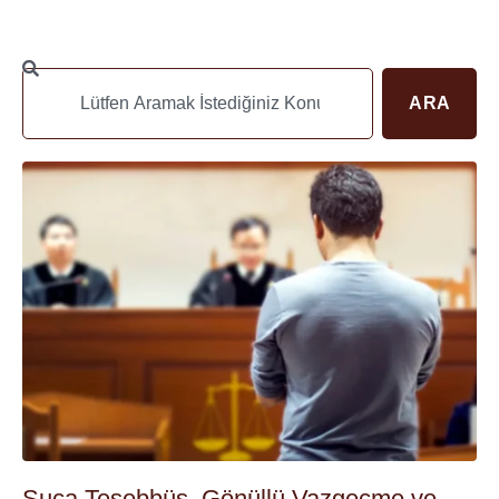
ARA
Suça Teşebbüs, Gönüllü Vazgeçme ve