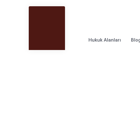
0544 877 19 20
info@fa
Hukuk Alanları
Blo