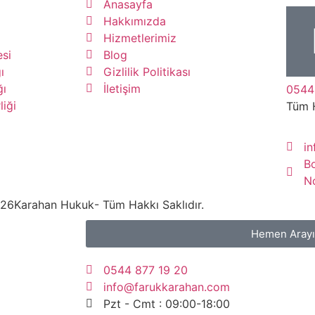
Anasayfa
Hakkımızda
Hizmetlerimiz
si
Blog
ı
Gizlilik Politikası
ğı
İletişim
0544
liği
Tüm 
i
B
N
26
Karahan Hukuk
- Tüm Hakkı Saklıdır.
Hemen Aray
0544 877 19 20
info@farukkarahan.com
Pzt - Cmt : 09:00-18:00