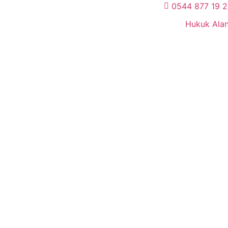
0544 877 19 
Hukuk Alan
ılar