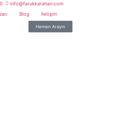
20
info@farukkarahan.com
ları
Blog
İletişim
Hemen Arayın