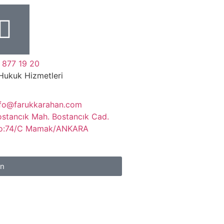
 877 19 20
Hukuk Hizmetleri
nfo@farukkarahan.com
ostancık Mah. Bostancık Cad.
o:74/C Mamak/ANKARA
ın