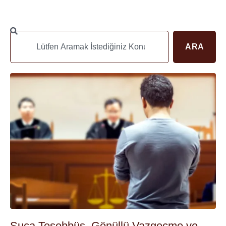
ARA
Suça Teşebbüs, Gönüllü Vazgeçme ve