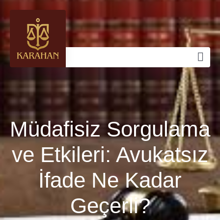
Müdafisiz Sorgulama
ve Etkileri: Avukatsız
İfade Ne Kadar
Geçerli?