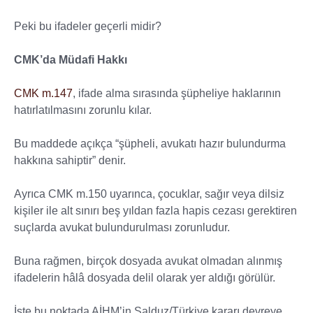
Peki bu ifadeler geçerli midir?
CMK’da Müdafi Hakkı
CMK m.147
, ifade alma sırasında şüpheliye haklarının
hatırlatılmasını zorunlu kılar.
Bu maddede açıkça “şüpheli, avukatı hazır bulundurma
hakkına sahiptir” denir.
Ayrıca CMK m.150 uyarınca, çocuklar, sağır veya dilsiz
kişiler ile alt sınırı beş yıldan fazla hapis cezası gerektiren
suçlarda avukat bulundurulması zorunludur.
Buna rağmen, birçok dosyada avukat olmadan alınmış
ifadelerin hâlâ dosyada delil olarak yer aldığı görülür.
İşte bu noktada AİHM’in Salduz/Türkiye kararı devreye