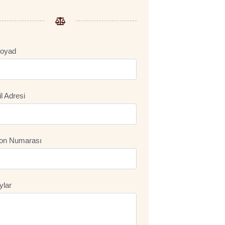
oyad
l Adresi
fon Numarası
ylar