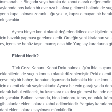
tnımlanabilir. Bir çadır veya baraka da konut olarak değerlendiril
aylarında boş kalan bir eve rıza hilafına girilmesi halinde de suç
yerin kapalı olması zorunluluğu yoktur, kapısı olmayan bir barak
oluşacaktır.
Ayrıca bir yer konut olarak değerlendirilecekse kişilerin bu
için hazırlık yapması gerekmektedir. Örneğin yeni kiralanan ve iç
ev, içerisine henüz taşınılmamış olsa bile Yargıtay kararlarına
Eklenti Nedir?
Türk Ceza Kanunu Konut Dokunulmazlığı’nı İhlal suçunu
eklentilerini de suçun konusu olarak düzenlemiştir. Peki eklenti
çevrilmiş bir bahçe, konutun dışarısında kalmakla birlikte konutl
için eklenti olarak sayılmaktadır. Ayrıca bir evin garajı ya da d
olarak kabul edilecek, bu kısımlara rıza dışı girilmesi halinde 
oluşacaktır. Balkon, veranda, bina koridoru, teras, odunluk, kömü
gibi alanlar eklenti olarak kabul edilmektedir. Yargıtay kararları
dahi eklenti olarak sayılması mümkündür.