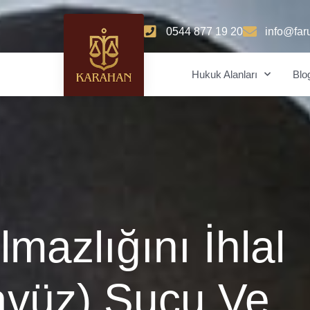
0544 877 19 20
info@far
Hukuk Alanları
Blo
mazlığını İhlal
avüz) Suçu Ve