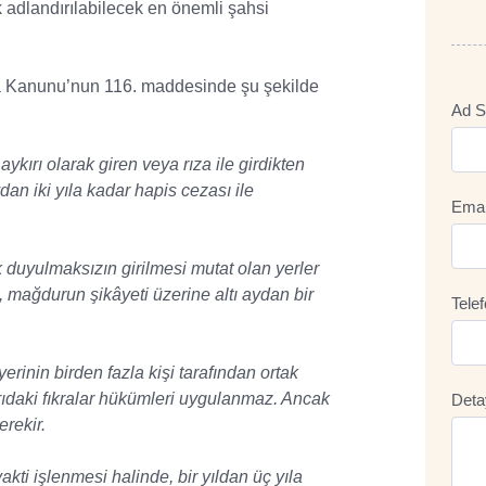
 adlandırılabilecek en önemli şahsi
Kanunu’nun 116. maddesinde şu şekilde
Ad S
ykırı olarak giren veya rıza ile girdikten
an iki yıla kadar hapis cezası ile
Emai
 duyulmaksızın girilmesi mutat olan yerler
, mağdurun şikâyeti üzerine altı aydan bir
Tele
inin birden fazla kişi tarafından ortak
arıdaki fıkralar hükümleri uygulanmaz. Ancak
Deta
rekir.
ti işlenmesi halinde, bir yıldan üç yıla