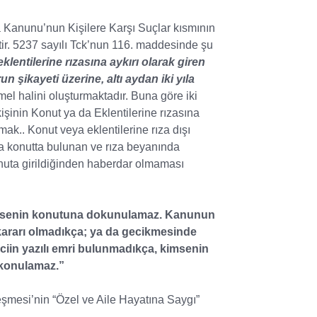
anunu’nun Kişilere Karşı Suçlar kısmının
ir. 5237 sayılı Tck’nun 116. maddesinde şu
entilerine rızasına aykırı olarak giren
 şikayeti üzerine, altı aydan iki yıla
l halini oluşturmaktadır. Buna göre iki
işinin Konut ya da Eklentilerine rızasına
mak.. Konut veya eklentilerine rıza dışı
da konutta bulunan ve rıza beyanında
onuta girildiğinden haberdar olmaması
senin konutuna dokunulamaz. Kanunun
 kararı olmadıkça; ya da gecikmesinde
rciin yazılı emri bulunmadıkça, kimsenin
 konulamaz.”
si’nin “Özel ve Aile Hayatına Saygı”