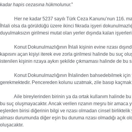
kadar hapis cezasına hükmolunur.
”
Her ne kadar 5237 sayılı Türk Ceza Kanunu’nun 116. madde
İhlali olsa da görüldüğü üzere ikinci fıkrada işyeri dokunulmazlı
duyulmaksızın girilmesi mutat olan yerler dışında kalan işyerler
Konut Dokunulmazlığının İhlali kişinin evine rızası dışında g
kapısını açan kişiyi iterek eve zorla girilmesi halinde bu suç olu
istenilen kişinin rızaya aykırı şekilde çıkmaması halinde de bu s
Konut Dokunulmazlığının İhlalinden bahsedebilmek için fai
gerekmektedir. Pencereden kolunu uzatmak, zile basıp kaçmak g
Aile bireylerinden birinin ya da ortak kullanım halinde bu ki
bu suç oluşmayacaktır. Ancak verilen rızanın meşru bir amaca yö
eşlerden birisi diğerinin bilgi ve rızası olmadan cinsel birliktel
alması durumunda diğer eşin bu duruma rızası olmadığı açık o
oluşacaktır.