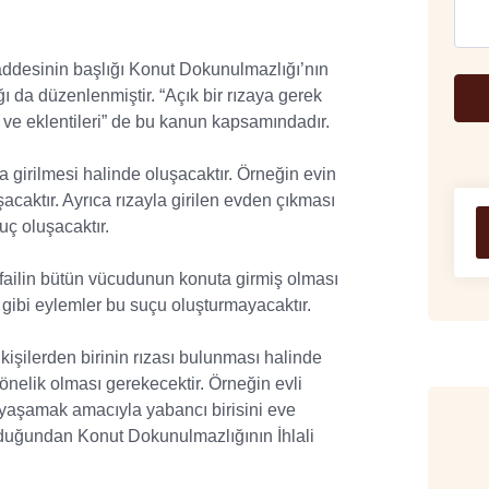
sinin başlığı Konut Dokunulmazlığı’nın
ğı da düzenlenmiştir. “Açık bir rızaya gerek
i ve eklentileri” de bu kanun kapsamındadır.
irilmesi halinde oluşacaktır. Örneğin evin
şacaktır. Ayrıca rızayla girilen evden çıkması
uç oluşacaktır.
lin bütün vücudunun konuta girmiş olması
ibi eylemler bu suçu oluşturmayacaktır.
şilerden birinin rızası bulunması halinde
nelik olması gerekecektir. Örneğin evli
ik yaşamak amacıyla yabancı birisini eve
lduğundan Konut Dokunulmazlığının İhlali