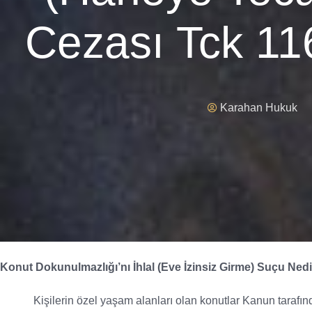
Cezası Tck 1
Karahan Hukuk
Konut Dokunulmazlığı’nı İhlal (Eve İzinsiz Girme) Suçu Ned
Kişilerin özel yaşam alanları olan konutlar Kanun tarafından