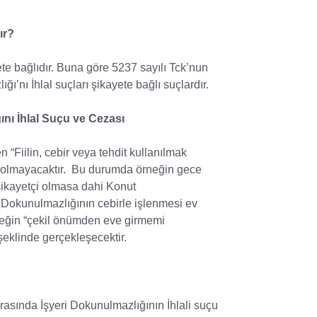
ır?
te bağlıdır. Buna göre 5237 sayılı Tck’nun
ı’nı İhlal suçları şikayete bağlı suçlardır.
nı İhlal Suçu ve Cezası
ilin, cebir veya tehdit kullanılmak
 olmayacaktır.
Bu durumda örneğin gece
 şikayetçi olmasa dahi Konut
t Dokunulmazlığının cebirle işlenmesi ev
 örneğin “çekil önümden eve girmemi
eklinde gerçekleşecektir.
asında İşyeri Dokunulmazlığının İhlali suçu