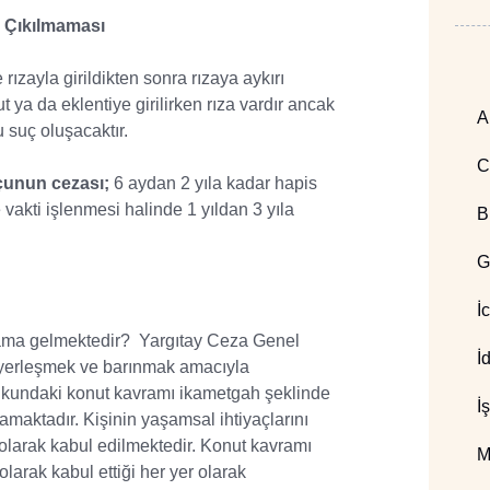
k Çıkılmaması
rızayla girildikten sonra rızaya aykırı
ya da eklentiye girilirken rıza vardır ancak
A
 bu suç oluşacaktır.
C
çunun cezası;
6 aydan 2 yıla kadar hapis
vakti işlenmesi halinde 1 yıldan 3 yıla
B
G
İ
ma gelmektedir? Yargıtay Ceza Genel
İ
k yerleşmek ve barınmak amacıyla
ukukundaki konut kavramı ikametgah şeklinde
İ
amaktadır. Kişinin yaşamsal ihtiyaçlarını
t olarak kabul edilmektedir. Konut kavramı
M
olarak kabul ettiği her yer olarak