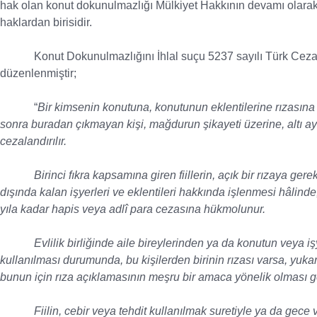
hak olan konut dokunulmazlığı Mülkiyet Hakkının devamı olarak
haklardan birisidir.
Konut Dokunulmazlığını İhlal suçu 5237 sayılı Türk Ceza 
düzenlenmiştir;
“
Bir kimsenin konutuna, konutunun eklentilerine rızasına a
sonra buradan çıkmayan kişi, mağdurun şikayeti üzerine, altı ayd
cezalandırılır.
Birinci fıkra kapsamına giren fiillerin, açık bir rızaya gerek
dışında kalan işyerleri ve eklentileri hakkında işlenmesi hâlinde
yıla kadar hapis veya adlî para cezasına hükmolunur.
Evlilik birliğinde aile bireylerinden ya da konutun veya işyer
kullanılması durumunda, bu kişilerden birinin rızası varsa, yuk
bunun için rıza açıklamasının meşru bir amaca yönelik olması ge
Fiilin, cebir veya tehdit kullanılmak suretiyle ya da gece vak