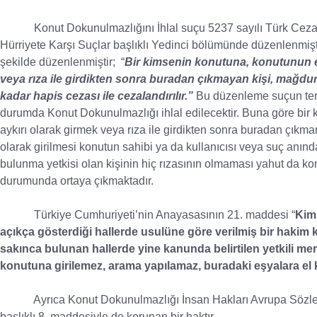
Konut Dokunulmazlığını İhlal suçu 5237 sayılı Türk Ceza K
Hürriyete Karşı Suçlar başlıklı Yedinci bölümünde düzenlenmişt
şekilde düzenlenmiştir; “
Bir kimsenin konutuna, konutunun ekl
veya rıza ile girdikten sonra buradan çıkmayan kişi, mağdurun
kadar hapis cezası ile cezalandırılır.”
Bu düzenleme suçun teme
durumda Konut Dokunulmazlığı ihlal edilecektir. Buna göre bir k
aykırı olarak girmek veya rıza ile girdikten sonra buradan çıkma
olarak girilmesi konutun sahibi ya da kullanıcısı veya suç anın
bulunma yetkisi olan kişinin hiç rızasının olmaması yahut da k
durumunda ortaya çıkmaktadır.
Türkiye Cumhuriyeti’nin Anayasasının 21. maddesi “
Kim
açıkça gösterdiği hallerde usulüne göre verilmiş bir hakim
sakınca bulunan hallerde yine kanunda belirtilen yetkili me
konutuna girilemez, arama yapılamaz, buradaki eşyalara el
Ayrıca Konut Dokunulmazlığı İnsan Hakları Avrupa Sözleşme
başlıklı 8. maddesiyle de korunan bir haktır.