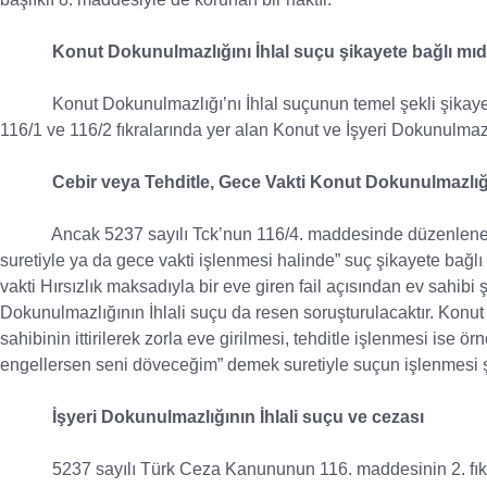
Konut Dokunulmazlığını İhlal suçu şikayete bağlı mıd
Konut Dokunulmazlığı’nı İhlal suçunun temel şekli şikaye
116/1 ve 116/2 fıkralarında yer alan Konut ve İşyeri Dokunulmazlığ
Cebir veya Tehditle, Gece Vakti Konut Dokunulmazlığı
Ancak 5237 sayılı Tck’nun 116/4. maddesinde düzenlenen “Fi
suretiyle ya da gece vakti işlenmesi halinde” suç şikayete bağlı
vakti Hırsızlık maksadıyla bir eve giren fail açısından ev sahibi
Dokunulmazlığının İhlali suçu da resen soruşturulacaktır. Konu
sahibinin ittirilerek zorla eve girilmesi, tehditle işlenmesi ise
engellersen seni döveceğim” demek suretiyle suçun işlenmesi ş
İşyeri Dokunulmazlığının İhlali suçu ve cezası
5237 sayılı Türk Ceza Kanununun 116. maddesinin 2. fıkr