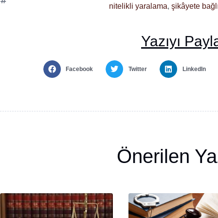
nitelikli yaralama
,
şikâyete bağlı
Yazıyı Payl
Facebook
Twitter
LinkedIn
Önerilen Ya