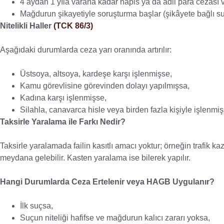
4 aydan 1 yıla varana kadar hapis ya da adli para cezası v
Mağdurun şikayetiyle soruşturma başlar (şikâyete bağlı su
Nitelikli Haller
(TCK 86/3)
Aşağıdaki durumlarda ceza yarı oranında artırılır:
Üstsoya, altsoya, kardeşe karşı işlenmişse,
Kamu görevlisine görevinden dolayı yapılmışsa,
Kadına karşı işlenmişse,
Silahla, canavarca hisle veya birden fazla kişiyle işlenmiş
Taksirle Yaralama ile Farkı Nedir?
Taksirle yaralamada failin kasıtlı amacı yoktur; örneğin trafik 
meydana gelebilir. Kasten yaralama ise bilerek yapılır.
Hangi Durumlarda Ceza Ertelenir veya HAGB Uygulanır?
İlk suçsa,
Suçun niteliği hafifse ve mağdurun kalıcı zararı yoksa,