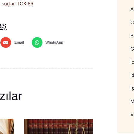
 suçlar
,
TCK 86
A
C
aş
B
Email
WhatsApp
G
İ
İ
İ
zılar
M
V