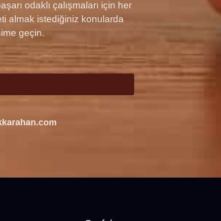
arı odaklı çalışmaları için her
i almak istediğiniz konularda
şime geçin.
kkarahan.com