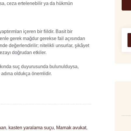
rsa, ceza ertelenebilir ya da hükmün
rımları içeren bir fiildir. Basit bir
denle gerek mağdur gerekse fail açısından
de değerlendirilir; nitelikli unsurlar, şikâyet
ezayı doğrudan etkiler.
akkında suç duyurusunda bulunulduysa,
 adına oldukça önemlidir.
han
,
kasten yaralama suçu
,
Mamak avukat
,