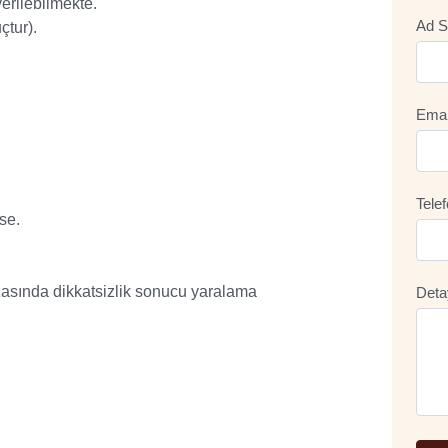
erilebilmekte.
Ad S
çtur).
Emai
Tele
se.
kazasında dikkatsizlik sonucu yaralama
Deta