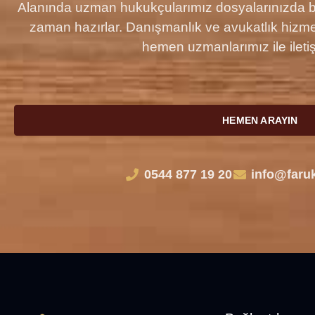
Alanında uzman hukukçularımız dosyalarınızda baş
zaman hazırlar. Danışmanlık ve avukatlık hizmet
hemen uzmanlarımız ile ileti
HEMEN ARAYIN
0544 877 19 20
info@faru