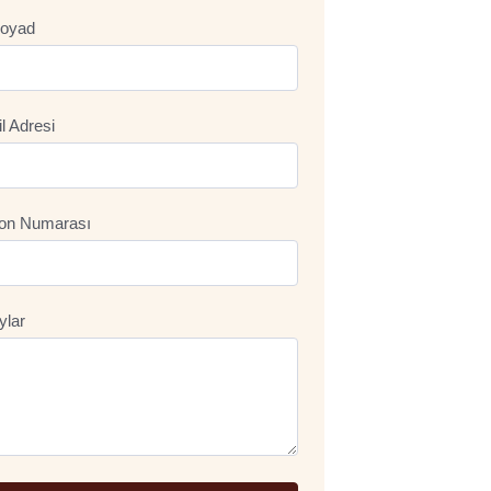
oyad
l Adresi
fon Numarası
ylar