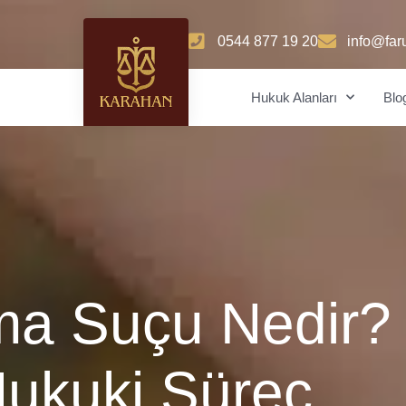
0544 877 19 20
info@far
Hukuk Alanları
Blo
ma Suçu Nedir?
Hukuki Süreç