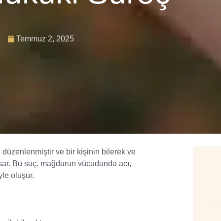
Temmuz 2, 2025
zenlenmiştir ve bir kişinin bilerek ve
sar. Bu suç, mağdurun vücudunda acı,
le oluşur.