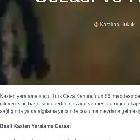
Karahan Hukuk
Kasten yaralama suçu, Türk Ceza Kanunu’nun 86. maddesinde dü
isteyerek bir başkasının bedenine zarar vermesi durumunu kap
sağlığında ya da algılama yetisinde bozulma meydana gelmesiy
Basit Kasten Yaralama Cezası