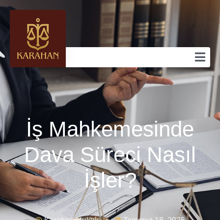
İş Mahkemesinde
Dava Süreci Nasıl
İşler?