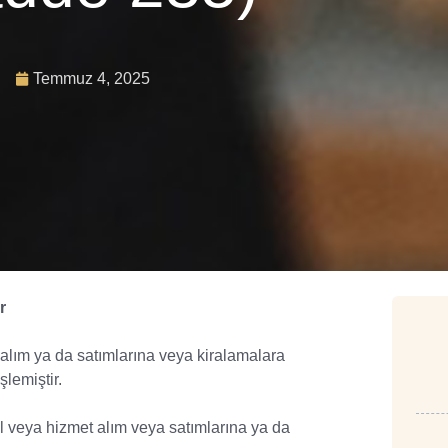
Temmuz 4, 2025
r
alım ya da satımlarına veya kiralamalara
şlemiştir.
 veya hizmet alım veya satımlarına ya da