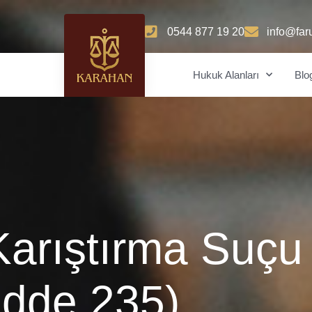
0544 877 19 20
info@far
Hukuk Alanları
Blo
Karıştırma Suçu
dde 235)