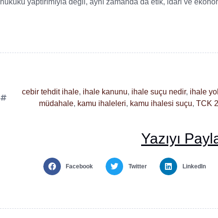
hukuku yaptırımıyla değil, aynı zamanda da etik, idari ve ekonomik
cebir tehdit ihale
,
ihale kanunu
,
ihale suçu nedir
,
ihale yo
müdahale
,
kamu ihaleleri
,
kamu ihalesi suçu
,
TCK 
Yazıyı Payl
Facebook
Twitter
LinkedIn