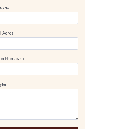
oyad
l Adresi
fon Numarası
ylar