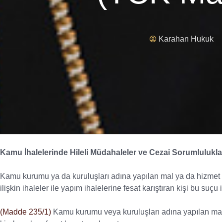
Karahan Hukuk
Kamu İhalelerinde Hileli Müdahaleler ve Cezai Sorumlulukla
Kamu kurumu ya da kuruluşları adına yapılan mal ya da hizmet 
ilişkin ihaleler ile yapım ihalelerine fesat karıştıran kişi bu suçu i
(Madde 235/1)
Kamu kurumu veya kuruluşları adına yapılan mal