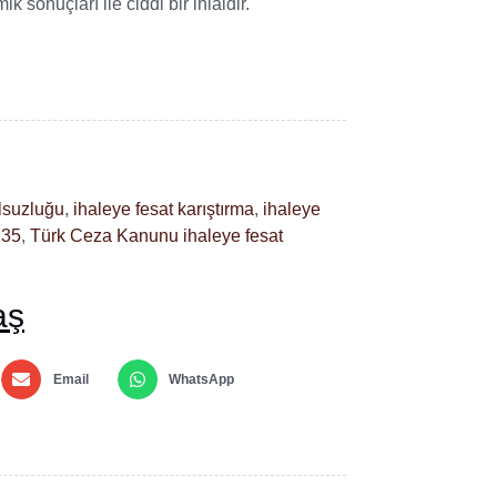
 sonuçları ile ciddi bir ihlaldir.
lsuzluğu
,
ihaleye fesat karıştırma
,
ihaleye
235
,
Türk Ceza Kanunu ihaleye fesat
aş
Email
WhatsApp