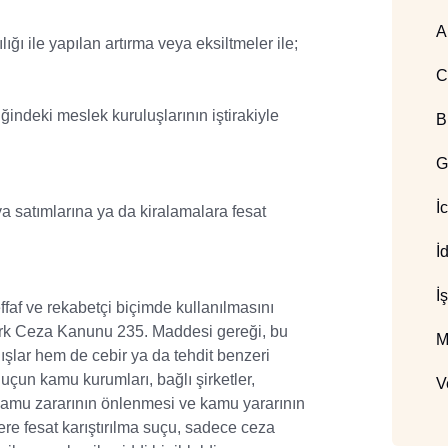
A
ğı ile yapılan artırma veya eksiltmeler ile;
C
ndeki meslek kuruluşlarının iştirakiyle
B
G
İ
a satımlarına ya da kiralamalara fesat
İ
İ
ffaf ve rekabetçi biçimde kullanılmasını
Türk Ceza Kanunu 235. Maddesi gereği, bu
M
ışlar hem de cebir ya da tehdit benzeri
 Suçun kamu kurumları, bağlı şirketler,
V
, kamu zararının önlenmesi ve kamu yararının
re fesat karıştırılma suçu, sadece ceza