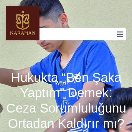
Hukukta “Ben Şaka
Yaptım” Demek:
Ceza Sorumluluğunu
Ortadan Kaldırır mı?