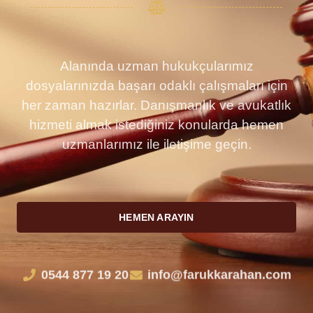
Alanında uzman hukukçularımız
dosyalarınızda başarı odaklı çalışmaları için
her zaman hazırlar. Danışmanlık ve avukatlık
hizmeti almak istediğiniz konularda hemen
uzmanlarımız ile iletişime geçin.
HEMEN ARAYIN
0544 877 19 20
info@farukkarahan.com