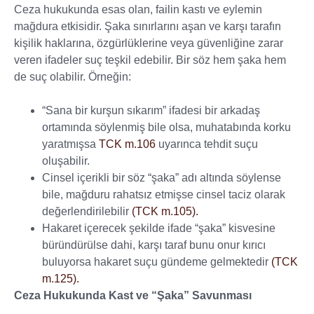
Ceza hukukunda esas olan, failin kastı ve eylemin
mağdura etkisidir. Şaka sınırlarını aşan ve karşı tarafın
kişilik haklarına, özgürlüklerine veya güvenliğine zarar
veren ifadeler suç teşkil edebilir. Bir söz hem şaka hem
de suç olabilir. Örneğin:
“Sana bir kurşun sıkarım” ifadesi bir arkadaş
ortamında söylenmiş bile olsa, muhatabında korku
yaratmışsa
TCK m.106
uyarınca tehdit suçu
oluşabilir.
Cinsel içerikli bir söz “şaka” adı altında söylense
bile, mağduru rahatsız etmişse cinsel taciz olarak
değerlendirilebilir
(TCK m.105).
Hakaret içerecek şekilde ifade “şaka” kisvesine
büründürülse dahi, karşı taraf bunu onur kırıcı
buluyorsa hakaret suçu gündeme gelmektedir
(TCK
m.125).
Ceza Hukukunda Kast ve “Şaka” Savunması