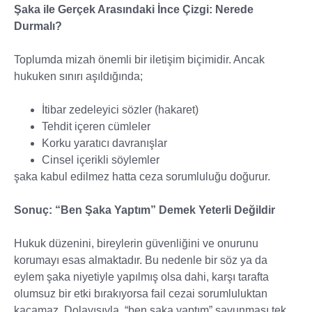
Şaka ile Gerçek Arasındaki İnce Çizgi: Nerede
Durmalı?
Toplumda mizah önemli bir iletişim biçimidir. Ancak
hukuken sınırı aşıldığında;
İtibar zedeleyici sözler (hakaret)
Tehdit içeren cümleler
Korku yaratıcı davranışlar
Cinsel içerikli söylemler
şaka kabul edilmez hatta ceza sorumluluğu doğurur.
Sonuç: “Ben Şaka Yaptım” Demek Yeterli Değildir
Hukuk düzenini, bireylerin güvenliğini ve onurunu
korumayı esas almaktadır. Bu nedenle bir söz ya da
eylem şaka niyetiyle yapılmış olsa dahi, karşı tarafta
olumsuz bir etki bırakıyorsa fail cezai sorumluluktan
kaçamaz. Dolayısıyla, “ben şaka yaptım” savunması tek