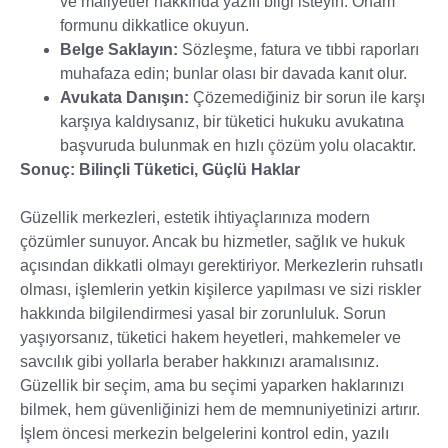
ve maliyetler hakkında yazılı bilgi isteyin. Onam
formunu dikkatlice okuyun.
Belge Saklayın:
Sözleşme, fatura ve tıbbi raporları
muhafaza edin; bunlar olası bir davada kanıt olur.
Avukata Danışın:
Çözemediğiniz bir sorun ile karşı
karşıya kaldıysanız, bir tüketici hukuku avukatına
başvuruda bulunmak en hızlı çözüm yolu olacaktır.
Sonuç: Bilinçli Tüketici, Güçlü Haklar
Güzellik merkezleri, estetik ihtiyaçlarınıza modern
çözümler sunuyor. Ancak bu hizmetler, sağlık ve hukuk
açısından dikkatli olmayı gerektiriyor. Merkezlerin ruhsatlı
olması, işlemlerin yetkin kişilerce yapılması ve sizi riskler
hakkında bilgilendirmesi yasal bir zorunluluk. Sorun
yaşıyorsanız, tüketici hakem heyetleri, mahkemeler ve
savcılık gibi yollarla beraber hakkınızı aramalısınız.
Güzellik bir seçim, ama bu seçimi yaparken haklarınızı
bilmek, hem güvenliğinizi hem de memnuniyetinizi artırır.
İşlem öncesi merkezin belgelerini kontrol edin, yazılı