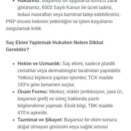
Haklarınız:
Başarısız bir uygulama sonucu zarar
görürseniz, 6502 Sayılı Kanun ile ücret iadesi,
tedavi masrafları veya tazminat talep edebilirsiniz.
PRP öncesi hekimin yetkinliğini ve işlem koşullarını
sorgulamak kritik.
Saç Ekimi Yaptırmak Hukuken Nelere Dikkat
Gerektirir?
Hekim ve Uzmanlık:
Saç ekimi, sadece plastik
cerrahlar veya dermatologlar tarafından yapılabilir.
Yetkisiz kişilerce yapılan işlemler, TCK madde
193’e göre tamamen suçtur.
Onam Formu:
Merkez, riskler (enfeksiyon, yara izi,
başarısız greft) ve süreç hakkında yazılı
bilgilendirme yapmalı. Eksik bilgi, TBK madde
470’e aykırıdır.
Tazminat ve Şikayet:
Başarısız bir ekim sonucu
doğal olmayan görünüm veya sağlık sorunu