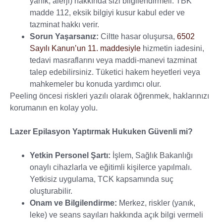
yanık, alerji) hakkında sizi bilgilendirmeli. TBK
madde 112, eksik bilgiyi kusur kabul eder ve
tazminat hakkı verir.
Sorun Yaşarsanız:
Ciltte hasar oluşursa,
6502
Sayılı Kanun’un 11. maddesiyle
hizmetin iadesini,
tedavi masraflarını veya maddi-manevi tazminat
talep edebilirsiniz. Tüketici hakem heyetleri veya
mahkemeler bu konuda yardımcı olur.
Peeling öncesi riskleri yazılı olarak öğrenmek, haklarınızı
korumanın en kolay yolu.
Lazer Epilasyon Yaptırmak Hukuken Güvenli mi?
Yetkin Personel Şartı:
İşlem, Sağlık Bakanlığı
onaylı cihazlarla ve eğitimli kişilerce yapılmalı.
Yetkisiz uygulama, TCK kapsamında suç
oluşturabilir.
Onam ve Bilgilendirme:
Merkez, riskler (yanık,
leke) ve seans sayıları hakkında açık bilgi vermeli