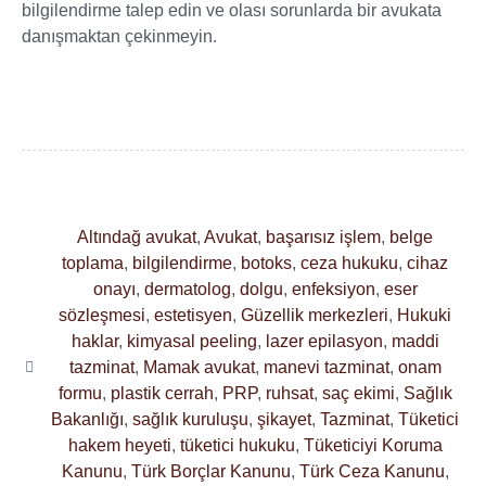
bilgilendirme talep edin ve olası sorunlarda bir avukata
danışmaktan çekinmeyin.
Altındağ avukat
,
Avukat
,
başarısız işlem
,
belge
toplama
,
bilgilendirme
,
botoks
,
ceza hukuku
,
cihaz
onayı
,
dermatolog
,
dolgu
,
enfeksiyon
,
eser
sözleşmesi
,
estetisyen
,
Güzellik merkezleri
,
Hukuki
haklar
,
kimyasal peeling
,
lazer epilasyon
,
maddi
tazminat
,
Mamak avukat
,
manevi tazminat
,
onam
formu
,
plastik cerrah
,
PRP
,
ruhsat
,
saç ekimi
,
Sağlık
Bakanlığı
,
sağlık kuruluşu
,
şikayet
,
Tazminat
,
Tüketici
hakem heyeti
,
tüketici hukuku
,
Tüketiciyi Koruma
Kanunu
,
Türk Borçlar Kanunu
,
Türk Ceza Kanunu
,