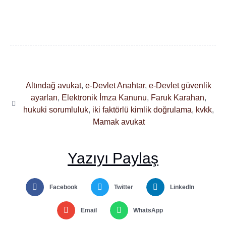
Altındağ avukat
,
e-Devlet Anahtar
,
e-Devlet güvenlik
ayarları
,
Elektronik İmza Kanunu
,
Faruk Karahan
,
hukuki sorumluluk
,
iki faktörlü kimlik doğrulama
,
kvkk
,
Mamak avukat
Yazıyı Paylaş
Facebook
Twitter
LinkedIn
Email
WhatsApp