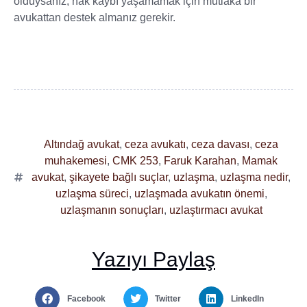
olduysanız, hak kaybı yaşamamak için mutlaka bir
avukattan destek almanız gerekir.
Altındağ avukat
,
ceza avukatı
,
ceza davası
,
ceza
muhakemesi
,
CMK 253
,
Faruk Karahan
,
Mamak
avukat
,
şikayete bağlı suçlar
,
uzlaşma
,
uzlaşma nedir
,
uzlaşma süreci
,
uzlaşmada avukatın önemi
,
uzlaşmanın sonuçları
,
uzlaştırmacı avukat
Yazıyı Paylaş
Facebook
Twitter
LinkedIn