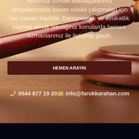
Alanında uzman hukukçularımız
dosyalarınızda başarı odaklı çalışmaları için
her zaman hazırlar. Danışmanlık ve avukatlık
hizmeti almak istediğiniz konularda hemen
uzmanlarımız ile iletişime geçin.
HEMEN ARAYIN
0544 877 19 20
info@farukkarahan.com