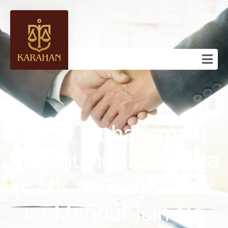
Ceza Muhakemesi
Kanunu’nda Uzlaşma
(CMK m.253): Sanık
ve Mağdur İçin Ne