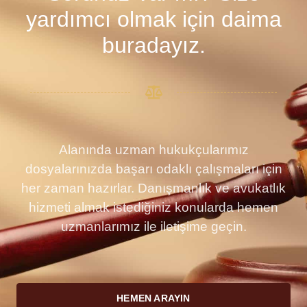
yardımcı olmak için daima
buradayız.
Alanında uzman hukukçularımız
dosyalarınızda başarı odaklı çalışmaları için
her zaman hazırlar. Danışmanlık ve avukatlık
hizmeti almak istediğiniz konularda hemen
uzmanlarımız ile iletişime geçin.
HEMEN ARAYIN