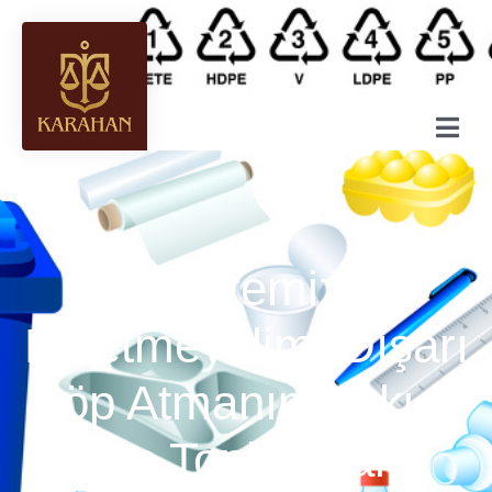
Çevremizi
Kirletmeyelim: Dışarı
Çöp Atmanın Hukuki
ve Toplumsal