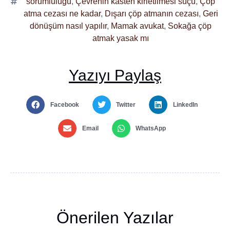
sorumluluğu
,
Çevrenin kasten kirletilmesi suçu
,
Çöp
atma cezası ne kadar
,
Dışarı çöp atmanın cezası
,
Geri
dönüşüm nasıl yapılır
,
Mamak avukat
,
Sokağa çöp
atmak yasak mı
Yazıyı Paylaş
Facebook
Twitter
LinkedIn
Email
WhatsApp
Önerilen Yazılar