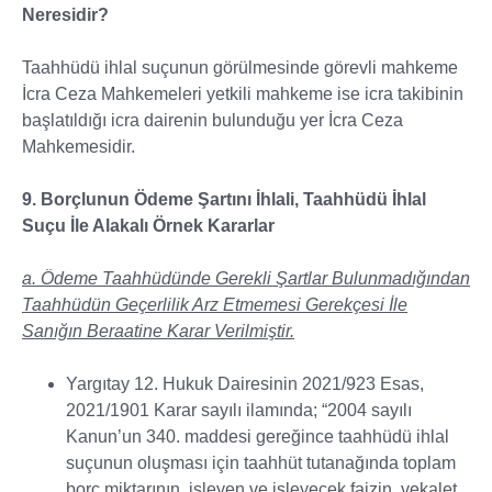
Neresidir?
Taahhüdü ihlal suçunun görülmesinde görevli mahkeme
İcra Ceza Mahkemeleri yetkili mahkeme ise icra takibinin
başlatıldığı icra dairenin bulunduğu yer İcra Ceza
Mahkemesidir.
9. Borçlunun Ödeme Şartını İhlali, Taahhüdü İhlal
Suçu İle Alakalı Örnek Kararlar
a. Ödeme Taahhüdünde Gerekli Şartlar Bulunmadığından
Taahhüdün Geçerlilik Arz Etmemesi Gerekçesi İle
Sanığın Beraatine Karar Verilmiştir.
Yargıtay 12. Hukuk Dairesinin 2021/923 Esas,
2021/1901 Karar sayılı ilamında; “2004 sayılı
Kanun’un 340. maddesi gereğince taahhüdü ihlal
suçunun oluşması için taahhüt tutanağında toplam
borç miktarının, işleyen ve işleyecek faizin, vekalet