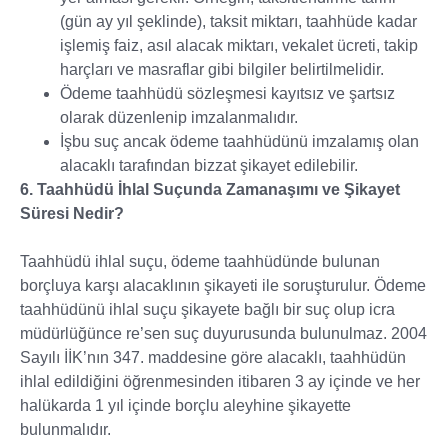
(gün ay yıl şeklinde), taksit miktarı, taahhüde kadar
işlemiş faiz, asıl alacak miktarı, vekalet ücreti, takip
harçları ve masraflar gibi bilgiler belirtilmelidir.
Ödeme taahhüdü sözleşmesi kayıtsız ve şartsız
olarak düzenlenip imzalanmalıdır.
İşbu suç ancak ödeme taahhüdünü imzalamış olan
alacaklı tarafından bizzat şikayet edilebilir.
6. Taahhüdü İhlal Suçunda Zamanaşımı ve Şikayet
Süresi Nedir?
Taahhüdü ihlal suçu, ödeme taahhüdünde bulunan
borçluya karşı alacaklının şikayeti ile soruşturulur. Ödeme
taahhüdünü ihlal suçu şikayete bağlı bir suç olup icra
müdürlüğünce re’sen suç duyurusunda bulunulmaz. 2004
Sayılı İİK’nın 347. maddesine göre alacaklı, taahhüdün
ihlal edildiğini öğrenmesinden itibaren 3 ay içinde ve her
halükarda 1 yıl içinde borçlu aleyhine şikayette
bulunmalıdır.