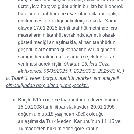
ücreti, icra harç ve giderlerinin birlikte belirlenerek
borçlunun taahhüdüne esas olan miktarın açıkça
gösterilmesi gerektiği belirtilmiş olmakla; Somut
olayda 17.01.2025 tarihli taahhüt metninde icra
masraflarının taahhüt evrakında ayrıntılı olarak
gösterilmediği anlaşılmakla, alınan taahhüdün
geçerlilik arz etmediği kanaatine varıldığından
sanığın beraatine dair aşağıdaki şekilde karar
verilmesi gerekmiştir.
(Ankara 15. İcra Ceza
Mahkemesi 06/05/2025 T. 2025/30 E. 2025/83 K. )
b. Taahhüt veren borçlu, taahhüt verirken tam ehliyetli
olmadığından borç altına girmeyecektir.
Borçlu K1’in ödeme taahhüdünün düzenlendiği
15.10.2008 tarihi itibarıyla kayden 20.01.1996
doğumlu olup,18 yaşından küçük olduğu
anlaşılmakla Türk Medeni Kanunu’nun 14, 15 ve
16.maddeleri hükümlerine göre kanuni