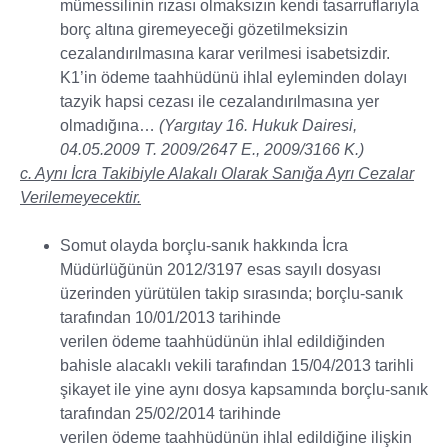
mümessilinin rızası olmaksızın kendi tasarruflarıyla
borç altına giremeyeceği gözetilmeksizin
cezalandırılmasına karar verilmesi isabetsizdir.
K1’in ödeme taahhüdünü ihlal eyleminden dolayı
tazyik hapsi cezası ile cezalandırılmasına yer
olmadığına…
(Yargıtay 16. Hukuk Dairesi,
04.05.2009 T. 2009/2647 E., 2009/3166 K.)
c. Aynı İcra Takibiyle Alakalı Olarak Sanığa Ayrı Cezalar
Verilemeyecektir.
Somut olayda borçlu-sanık hakkında İcra
Müdürlüğünün 2012/3197 esas sayılı dosyası
üzerinden yürütülen takip sırasında; borçlu-sanık
tarafından 10/01/2013 tarihinde
verilen ödeme taahhüdünün ihlal edildiğinden
bahisle alacaklı vekili tarafından 15/04/2013 tarihli
şikayet ile yine aynı dosya kapsamında borçlu-sanık
tarafından 25/02/2014 tarihinde
verilen ödeme taahhüdünün ihlal edildiğine ilişkin