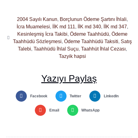
2004 Sayılı Kanun
,
Borçlunun Ödeme Şartını İhlali
,
İcra Muamelesi
,
İİK md 111
,
İİK md 340
,
İİK md 347
,
Kesinleşmiş İcra Takibi
,
Ödeme Taahhüdü
,
Ödeme
Taahhüdü Sözleşmesi
,
Ödeme Taahhüdü Taksiti
,
Satış
Talebi
,
Taahhüdü İhlal Suçu
,
Taahhüt İhlal Cezası
,
Tazyik hapsi
Yazıyı Paylaş
Facebook
Twitter
LinkedIn
Email
WhatsApp