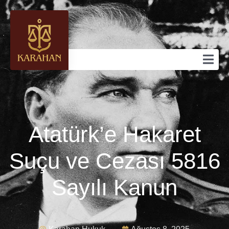
Atatürk’e Hakaret
Suçu ve Cezası 5816
Sayılı Kanun