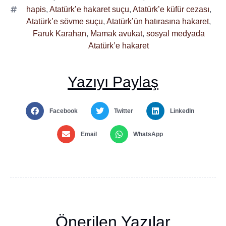
hapis
,
Atatürk’e hakaret suçu
,
Atatürk’e küfür cezası
,
Atatürk’e sövme suçu
,
Atatürk’ün hatırasına hakaret
,
Faruk Karahan
,
Mamak avukat
,
sosyal medyada
Atatürk’e hakaret
Yazıyı Paylaş
Facebook
Twitter
LinkedIn
Email
WhatsApp
Önerilen Yazılar