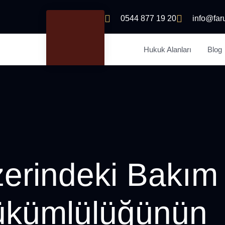
0544 877 19 20
info@far
Hukuk Alanları
Blog
zerindeki Bakım
ükümlülüğünün