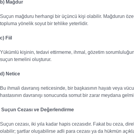
b) Mağdur
Suçun mağduru herhangi bir üçüncü kişi olabilir. Mağdurun özell
topluma yönelik soyut bir tehlike yeterlidir.
c) Fiil
Yükümlü kişinin, tedavi ettirmeme, ihmal, gözetim sorumluluğun
suçun temelini oluşturur.
d) Netice
Bu ihmali davranış neticesinde, bir başkasının hayatı veya vücut
hastasının davranışı sonucunda somut bir zarar meydana gelmiş
Suçun Cezası ve Değerlendirme
Suçun cezası, iki yıla kadar hapis cezasıdır. Fakat bu ceza, dir
olabilir; şartlar oluşabilirse adli para cezası ya da hükmün açı