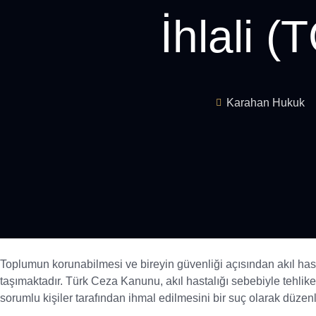
İhlali 
Karahan Hukuk
Toplumun korunabilmesi ve bireyin güvenliği açısından akıl has
taşımaktadır. Türk Ceza Kanunu, akıl hastalığı sebebiyle tehlik
sorumlu kişiler tarafından ihmal edilmesini bir suç olarak düzen