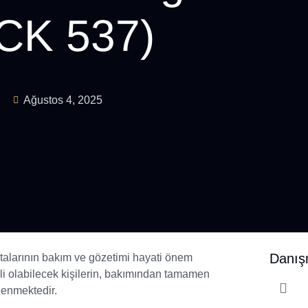
(TCK 537)
Ağustos 4, 2025
Danış
talarının bakım ve gözetimi hayati önem
eli olabilecek kişilerin, bakımından tamamen
lenmektedir.