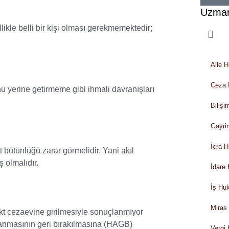
Uzman
ikle belli bir kişi olması gerekmemektedir;
Aile 
Ceza 
u yerine getirmeme gibi ihmali davranışları
Biliş
Gayri
İcra 
 bütünlüğü zarar görmelidir. Yani akıl
 olmalıdır.
İdare
İş Hu
Miras
ekt cezaevine girilmesiyle sonuçlanmıyor
klanmasının geri bırakılmasına (HAGB)
Vergi