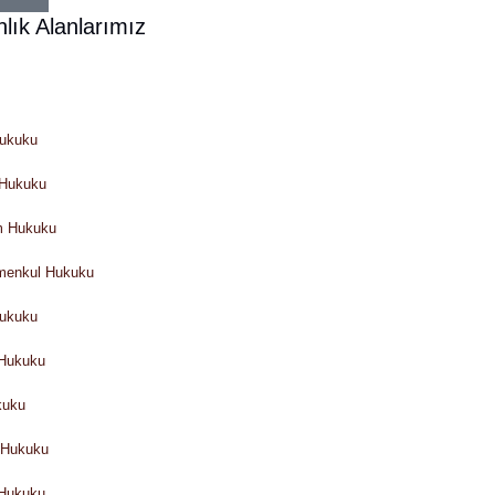
lık Alanlarımız
Hukuku
Hukuku
im Hukuku
menkul Hukuku
Hukuku
 Hukuku
kuku
 Hukuku
 Hukuku