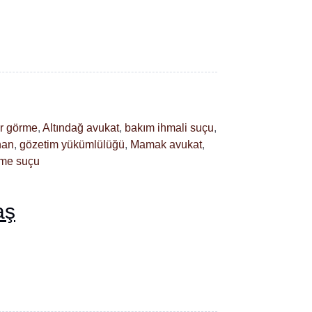
ar görme
,
Altındağ avukat
,
bakım ihmali suçu
,
han
,
gözetim yükümlülüğü
,
Mamak avukat
,
eme suçu
aş