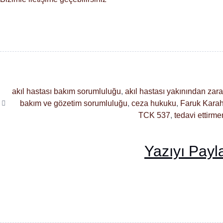
akıl hastası bakım sorumluluğu
,
akıl hastası yakınından zar
bakım ve gözetim sorumluluğu
,
ceza hukuku
,
Faruk Kara
TCK 537
,
tedavi ettirm
Yazıyı Payl