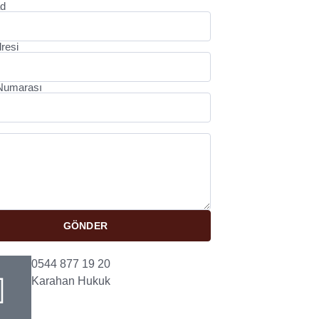
d
resi
 Numarası
GÖNDER
0544 877 19 20
Karahan Hukuk