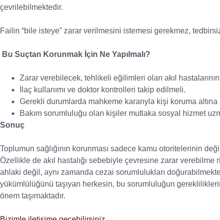
çevrilebilmektedir.
Failin “bile isteye” zarar verilmesini istemesi gerekmez, tedbirs
Bu Suçtan Korunmak İçin Ne Yapılmalı?
Zarar verebilecek, tehlikeli eğilimleri olan akıl hastalarını
İlaç kullanımı ve doktor kontrolleri takip edilmeli.
Gerekli durumlarda mahkeme kararıyla kişi koruma altına a
Bakım sorumluluğu olan kişiler mutlaka sosyal hizmet uzma
Sonuç
Toplumun sağlığının korunması sadece kamu otoritelerinin deği
Özellikle de akıl hastalığı sebebiyle çevresine zarar verebilme r
ahlaki değil, aynı zamanda cezai sorumlulukları doğurabilmekt
yükümlülüğünü taşıyan herkesin, bu sorumluluğun gerekliliklerin
önem taşımaktadır.
Bizimle iletişime geçebilirsiniz