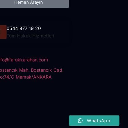
Hemen Arayın
0544 877 19 20
Tüm Hukuk Hizmetleri
nfo@farukkarahan.com
ostancık Mah. Bostancık Cad.
o:74/C Mamak/ANKARA
WhatsApp