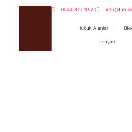
0544 877 19 20
info@faruk
Hukuk Alanları
Blo
İletişim
ılar