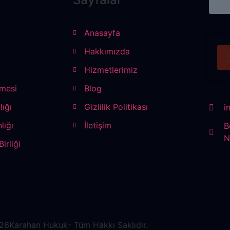
Anasayfa
Hakkımızda
ı
Hizmetlerimiz
mesi
Blog
lığı
Gizlilik Politikası
i
lığı
İletişim
B
N
irliği
26
Karahan Hukuk
- Tüm Hakkı Saklıdır.