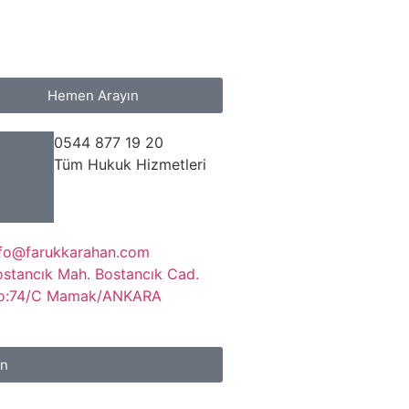
Hemen Arayın
0544 877 19 20
Tüm Hukuk Hizmetleri
nfo@farukkarahan.com
ostancık Mah. Bostancık Cad.
o:74/C Mamak/ANKARA
ın