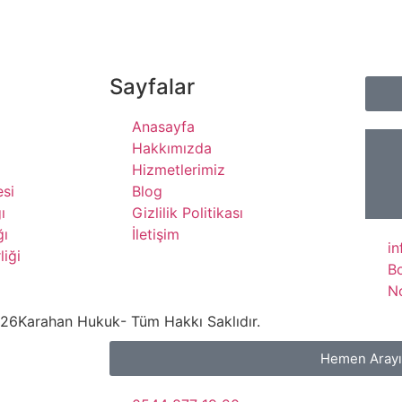
Sayfalar
Anasayfa
Hakkımızda
Hizmetlerimiz
si
Blog
ı
Gizlilik Politikası
ğı
İletişim
i
liği
B
N
26
Karahan Hukuk
- Tüm Hakkı Saklıdır.
Hemen Aray