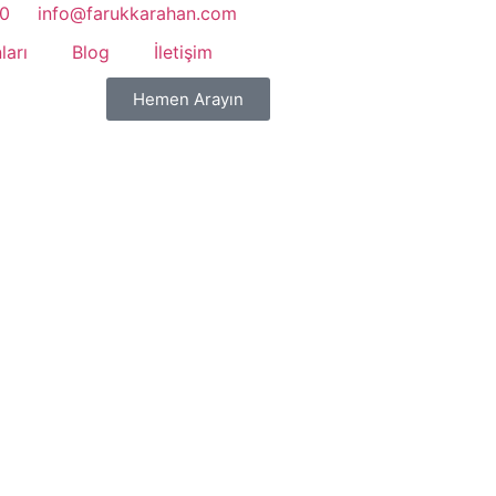
20
info@farukkarahan.com
ları
Blog
İletişim
Hemen Arayın