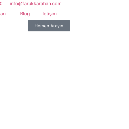
20
info@farukkarahan.com
arı
Blog
İletişim
Hemen Arayın