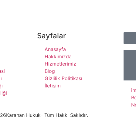
Sayfalar
Anasayfa
Hakkımızda
Hizmetlerimiz
si
Blog
ı
Gizlilik Politikası
ğı
İletişim
i
liği
B
N
26
Karahan Hukuk
- Tüm Hakkı Saklıdır.