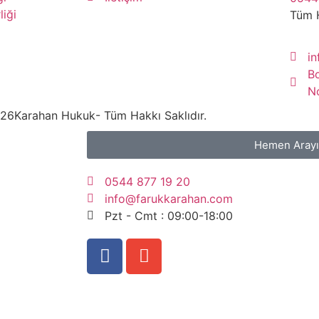
liği
Tüm 
i
B
N
26
Karahan Hukuk
- Tüm Hakkı Saklıdır.
Hemen Aray
0544 877 19 20
info@farukkarahan.com
Pzt - Cmt : 09:00-18:00