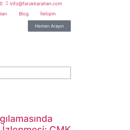
20
info@farukkarahan.com
ları
Blog
İletişim
Hemen Arayın
gılamasında
in İzlenmesi: CMK