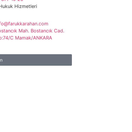
Hukuk Hizmetleri
nfo@farukkarahan.com
ostancık Mah. Bostancık Cad.
o:74/C Mamak/ANKARA
ın