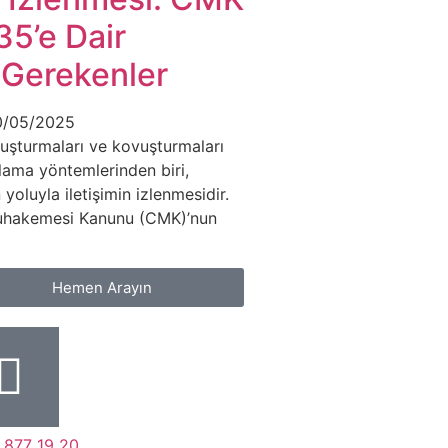
5’e Dair
 Gerekenler
0/05/2025
ruşturmaları ve kovuşturmaları
plama yöntemlerinden biri,
oluyla iletişimin izlenmesidir.
uhakemesi Kanunu (CMK)’nun
Hemen Arayın
 877 19 20