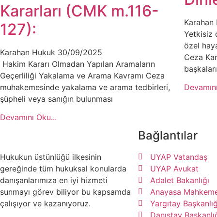
Kararları (CMK m.116-
Karahan
127):
Yetkisiz 
özel haya
Karahan Hukuk
30/09/2025
Ceza Kan
Hakim Kararı Olmadan Yapılan Aramaların
başkalar
Geçerliliği Yakalama ve Arama Kavramı Ceza
muhakemesinde yakalama ve arama tedbirleri,
Devamını
şüpheli veya sanığın bulunması
Devamını Oku...
Bağlantılar
Hukukun üstünlüğü ilkesinin
UYAP Vatandaş
gereğinde tüm hukuksal konularda
UYAP Avukat
danışanlarımıza en iyi hizmeti
Adalet Bakanlığı
sunmayı görev biliyor bu kapsamda
Anayasa Mahkeme
çalışıyor ve kazanıyoruz.
Yargıtay Başkanlığ
Danıştay Başkanlı