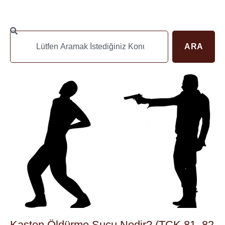
ARA
Kasten Öldürme Suçu Nedir? (TCK 81, 82