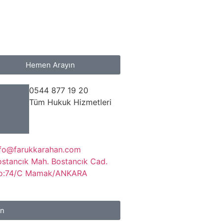
Hemen Arayın
0544 877 19 20
Tüm Hukuk Hizmetleri
nfo@farukkarahan.com
ostancık Mah. Bostancık Cad.
o:74/C Mamak/ANKARA
ın