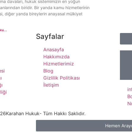
ma davaları, hukuk sistemimizin en yoğun
lanlarından biridir. Bir yanda kamu hizmetlerinin
i, diğer yanda bireylerin anayasal mülkiyet
u...
Sayfalar
Anasayfa
Hakkımızda
Hizmetlerimiz
si
Blog
ı
Gizlilik Politikası
ğı
İletişim
i
liği
B
N
26
Karahan Hukuk
- Tüm Hakkı Saklıdır.
Hemen Aray