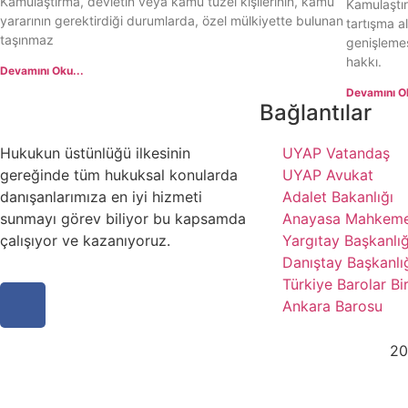
Kamulaştırma, devletin veya kamu tüzel kişilerinin, kamu
Kamulaştır
yararının gerektirdiği durumlarda, özel mülkiyette bulunan
tartışma a
taşınmaz
genişlemes
hakkı.
Devamını Oku...
Devamını Ok
Bağlantılar
Hukukun üstünlüğü ilkesinin
UYAP Vatandaş
gereğinde tüm hukuksal konularda
UYAP Avukat
danışanlarımıza en iyi hizmeti
Adalet Bakanlığı
sunmayı görev biliyor bu kapsamda
Anayasa Mahkeme
çalışıyor ve kazanıyoruz.
Yargıtay Başkanlığ
Danıştay Başkanlı
Türkiye Barolar Bir
Ankara Barosu
20