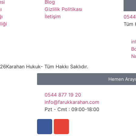
si
Blog
ı
Gizlilik Politikası
ğı
İletişim
0544
liği
Tüm 
i
B
N
26
Karahan Hukuk
- Tüm Hakkı Saklıdır.
Hemen Aray
0544 877 19 20
info@farukkarahan.com
Pzt - Cmt : 09:00-18:00