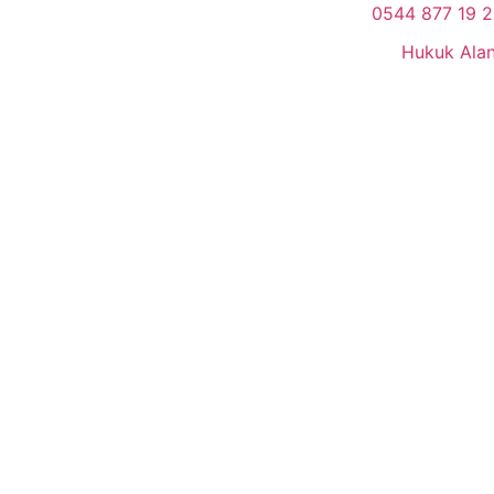
0544 877 19 
Hukuk Alan
ılar