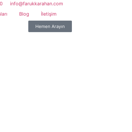
20
info@farukkarahan.com
ları
Blog
İletişim
Hemen Arayın