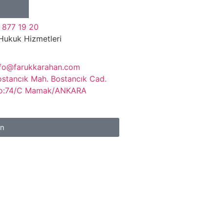
 877 19 20
Hukuk Hizmetleri
nfo@farukkarahan.com
ostancık Mah. Bostancık Cad.
o:74/C Mamak/ANKARA
ın