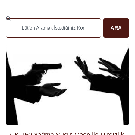
ARA
TCK 150 Yağma Suçu: Gasp ile Hırsızlık