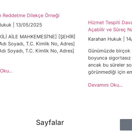
an Reddetme Dilekçe Örneği
Hizmet Tespiti Dav
Hukuk
13/05/2025
Açabilir ve Süreç Na
KİLİ AİLE MAHKEMESİ’NE] [ŞEHİR]
Karahan Hukuk
14
Adı Soyadı, T.C. Kimlik No, Adres]
Adı Soyadı, T.C. Kimlik No, Adres]
Günümüzde birçok ça
boyunca sigortasız
ancak bu süreler so
Oku...
görünmediği için em
Devamını Oku...
Sayfalar