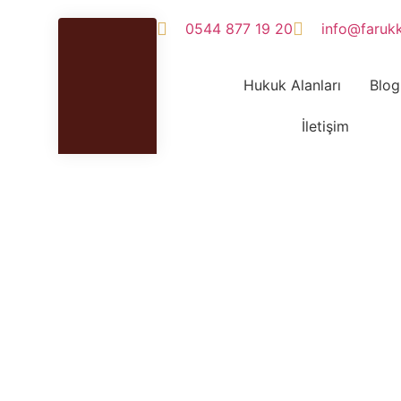
0544 877 19 20
info@faruk
Hukuk Alanları
Blog
İletişim
ılar