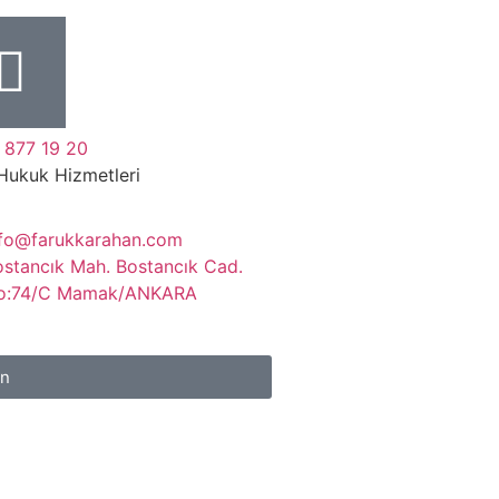
 877 19 20
Hukuk Hizmetleri
nfo@farukkarahan.com
ostancık Mah. Bostancık Cad.
o:74/C Mamak/ANKARA
ın