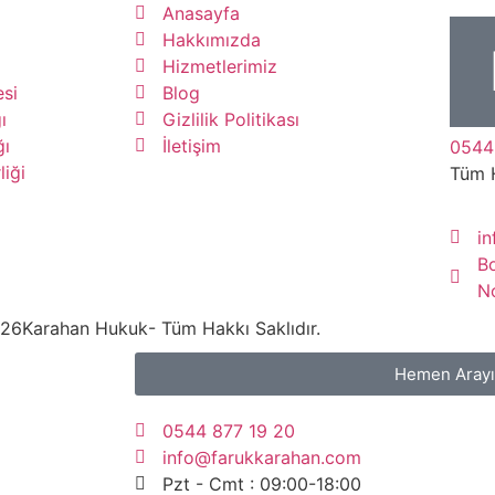
Anasayfa
Hakkımızda
Hizmetlerimiz
si
Blog
ı
Gizlilik Politikası
ğı
İletişim
0544
liği
Tüm 
i
B
N
26
Karahan Hukuk
- Tüm Hakkı Saklıdır.
Hemen Aray
0544 877 19 20
info@farukkarahan.com
Pzt - Cmt : 09:00-18:00