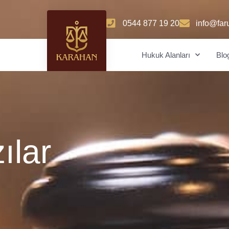
0544 877 19 20
info@far
Hukuk Alanları
Blo
ılar