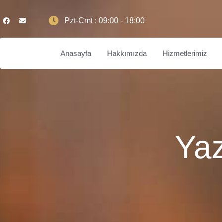
Pzt-Cmt : 09:00 - 18:00
Anasayfa
Hakkımızda
Hizmetlerimiz
Yaz