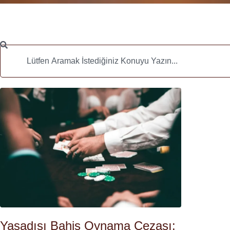
Yasadışı Bahis Oynama Cezası: